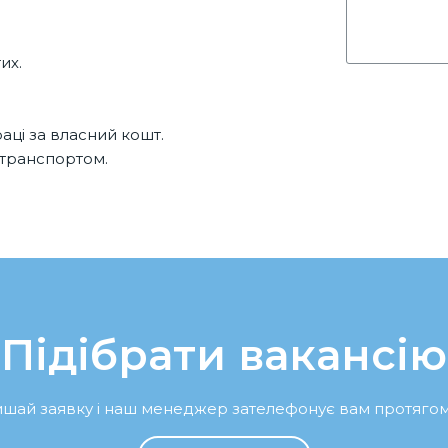
их.
раці за власний кошт.
 транспортом.
Підібрати вакансію
ишай заявку і наш менеджер зателефонує вам протягом