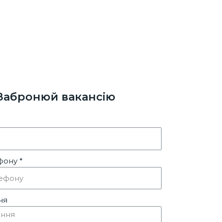
Забронюй вакансію
ону *
ня