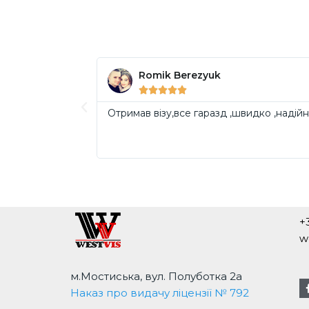
Romik Berezyuk





Отримав візу,все гаразд ,швидко ,надій
+
w
м.Мостиська, вул. Полуботка 2а
Наказ про видачу ліцензії № 792