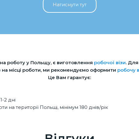
Натиснути тут
на роботу у Польщу, є виготовлення
робочої візи
. Дл
 на місці роботи, ми рекомендуємо оформити
робочу в
Це Вам гарантує:
1-2 дні
ти на території Польщі, мінімум 180 днів/рік
Відгуки