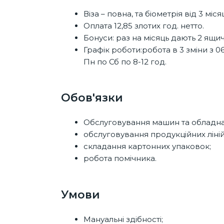
Віза – повна, та біометрія від 3 місяц
Оплата 12,85 злотих год. нетто.
Бонуси: раз на місяць дають 2 ящи
Графік роботи:робота в 3 зміни з 06:4
Пн по Сб по 8-12 год.
Обов'язки
Обслуговування машин та обладна
обслуговування продукційних ліній
складання картонних упаковок;
робота помічника.
Умови
Мануальні здібності;