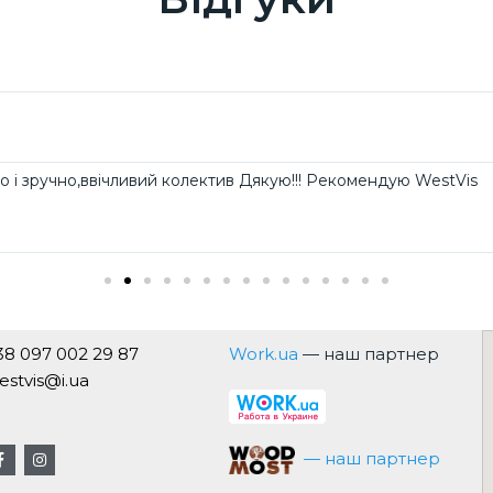
но і зручно,ввічливий колектив Дякую!!! Рекомендую WestVis
38 097 002 29 87
Work.ua
— наш партнер
estvis@i.ua
— наш партнер