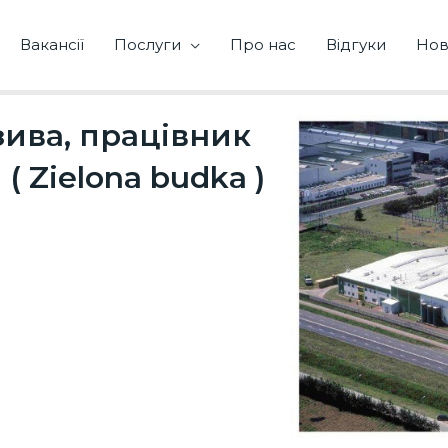
Вакансії
Послуги
Про нас
Відгуки
Нов
ива, працівник
( Zielona budka )