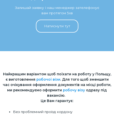
Залишай заявку і наш менеджер зателефонує
вам протягом 5хв
Натиснути тут
Найкращим варіантом щоб поїхати на роботу у Польщу,
є виготовлення
робочої візи
. Для того щоб зменшити
час очікування оформлення документів на місці роботи,
ми рекомендуємо оформити
робочу візу
одразу під
вакансію.
Це Вам гарантує:
Без проблемний проїзд кордону