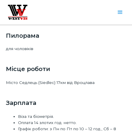
Пилорама
для чоловіків
Місце роботи​
Місто Седлець (Siedlec) 17км від Вроцлава
Зарплата
Віза та біометрія.
Оплата 14 злотих год. нетто.
Графік роботи: з Пн по Пт по 10 – 12 год., Сб – 8