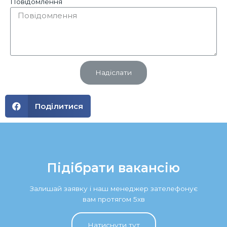
Повідомлення
Надіслати
Поділитися
Підібрати вакансію
Залишай заявку і наш менеджер зателефонує
вам протягом 5хв
Натиснути тут