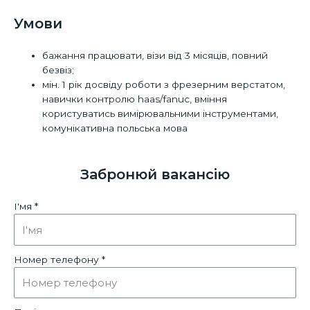
Умови
бажання працювати, візи від 3 місяців, повний
безвіз;
мін. 1 рік досвіду роботи з фрезерним верстатом,
навички контролю haas/fanuc, вміння
користуватись вимірювальними інструментами,
комунікативна польська мова
Забронюй вакансію
І'мя *
Номер телефону *