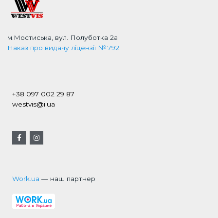
м.Мостиська, вул. Полуботка 2а
Наказ про видачу ліцензії № 792
+38 097 002 29 87
westvis@i.ua
Work.ua
— наш партнер