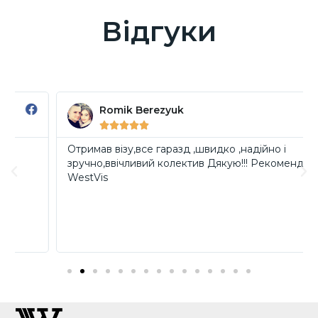
Відгуки
Romik Berezyuk





Отримав візу,все гаразд ,швидко ,надійно і
зручно,ввічливий колектив Дякую!!! Рекомендую
WestVis