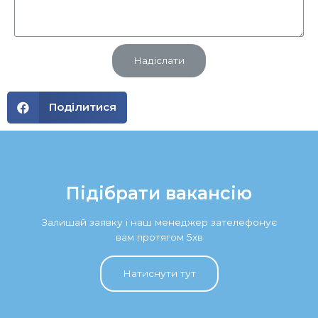
Надіслати
Поділитися
Підібрати вакансію
Залишай заявку і наш менеджер зателефонує
вам протягом 5хв
Натиснути тут