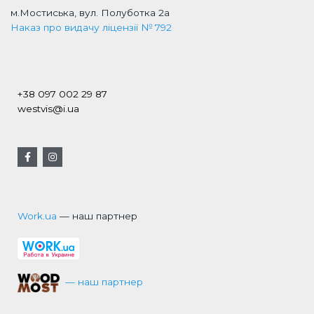
м.Мостиська, вул. Полуботка 2а
Наказ про видачу ліцензії № 792
+38 097 002 29 87
westvis@i.ua
Work.ua
— наш партнер
— наш партнер