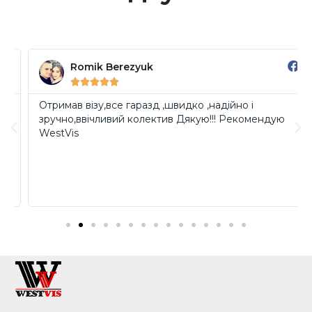
Romik Berezyuk





Отримав візу,все гаразд ,швидко ,надійно і
зручно,ввічливий колектив Дякую!!! Рекомендую
WestVis