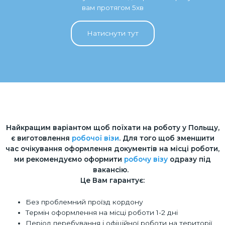
вам протягом 5хв
Натиснути тут
Найкращим варіантом щоб поїхати на роботу у Польщу,
є виготовлення
робочої візи
. Для того щоб зменшити
час очікування оформлення документів на місці роботи,
ми рекомендуємо оформити
робочу візу
одразу під
вакансію.
Це Вам гарантує:
Без проблемний проїзд кордону
Термін оформлення на місці роботи 1-2 дні
Період перебування і офіційної роботи на території