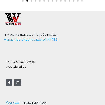
м.Мостиська, вул. Полуботка 2а
Наказ про видачу ліцензії № 792
+38 097 002 29 87
westvis@i.ua
Work.ua
— наш партнер