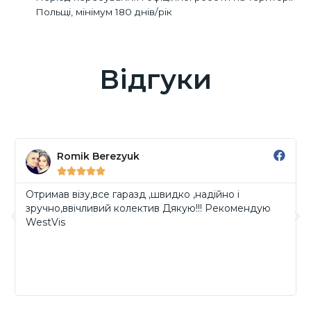
Польщі, мінімум 180 днів/рік
Відгуки
Romik Berezyuk





Отримав візу,все гаразд ,швидко ,надійно і
зручно,ввічливий колектив Дякую!!! Рекомендую
WestVis